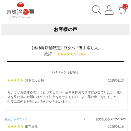
__ITM_CN
お客様の声
【洛柿庵店舗限定】豆タペ『五山送り火』
総評：
5.0 (3件)
1 / 1ページ（全3件）
おさねっと様
2025/09/13
ちょうどお盆休みの日に行ってしまい、店内を拝見できずに残念でしたが、送り
火を見た後の余韻にひたって注文をさせてもらい、よい思い出になりました。
今度は店内を拝見しに行きたいと思います。
お店からのコメント
2025/09/20
粟マム様
2025/08/19