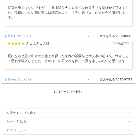
京都出身ではないですが、「五山送り火」豆タペを飾り先祖を偲ばせて頂きまし
た。仏様のいない我が家には精霊馬より、「五山送り火」の方が合う気がしま
す。
お店からのコメント
2025/09/18
きょんきょん様
2025/07/04
夏になると思い出すのが生まれ育った京都の祇園祭と大文字の送り火。懐かしく
て思わず購入しました。今年はこの豆タペを飾って夏を楽しみたいと思います。
お店からのコメント
2025/07/17
1 / 1ページ（全3件）
お店のトップへ戻る
カートを見る
マイページへ