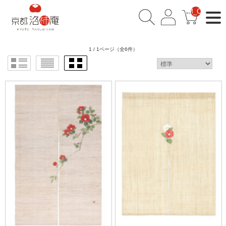
__ITM_CNT__
1 / 1ページ
（全6件）