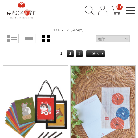
__ITM_CNT__
1 / 3ページ
（全74件）
1
2
3
次へ