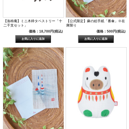
【洛柿庵】ミニ木枠タペストリー「十
【公式限定】麻の絵手紙「番傘」※在
二干支セット」
庫限り
価格：18,700円(税込)
価格：500円(税込)