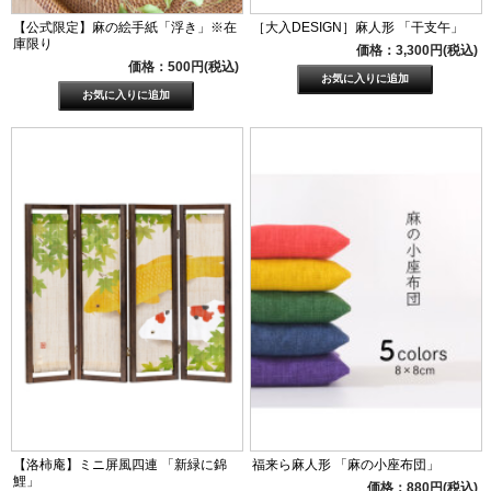
【公式限定】麻の絵手紙「浮き」※在
［大入DESIGN］麻人形 「干支午」
庫限り
価格：3,300円(税込)
価格：500円(税込)
【洛柿庵】ミニ屏風四連 「新緑に錦
福来ら麻人形 「麻の小座布団」
鯉」
価格：880円(税込)