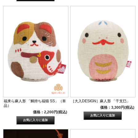
福来ら麻人形 「鯛持ち福猫 SS」（単
［大入DESIGN］麻人形 「干支巳」
品）
価格：3,300円(税込)
価格：2,200円(税込)