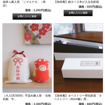
福来ら麻人形 「シマエナガ」（単
【洛柿庵】細タペ３本が入る化粧箱
品）
価格：605円(税込)
価格：2,200円(税込)
［大入DESIGN］手染め麻人形 「合格
【洛柿庵】タペストリー用化粧箱「タ
祈願 牛」
ペストリー（60cm幅）用...
価格：3,300円(税込)
価格：880円(税込)