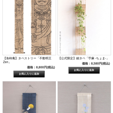
【洛柿庵】タペストリー「不動明王
【公式限定】細タペ「苧麻 -ちょま-」
Zen」
価格：8,580円(税込)
価格：8,800円(税込)