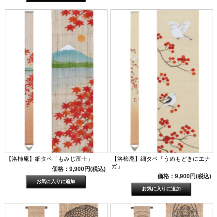
【洛柿庵】細タペ「もみじ富士」
【洛柿庵】細タペ「うめもどきにエナ
ガ」
価格：9,900円(税込)
価格：9,900円(税込)