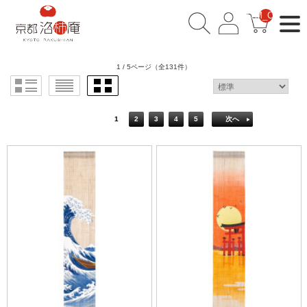
__ITM_CNT__
1 / 5ページ
（全131件）
1
2
3
4
5
次へ