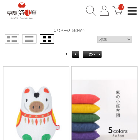
__ITM_CNT__
1 / 2ページ
（全34件）
1
2
次へ