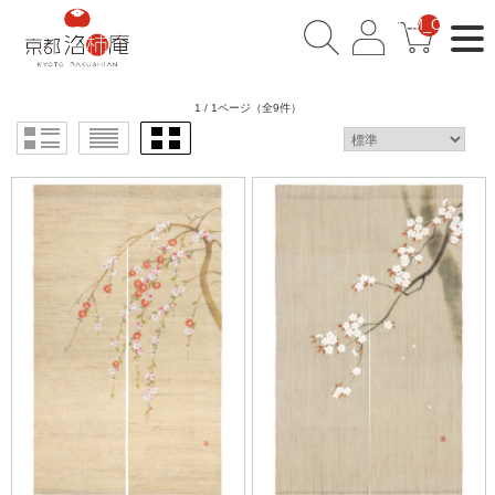
__ITM_CNT__
1 / 1ページ
（全9件）