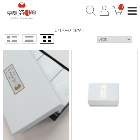
__ITM_CNT__
1 / 1ページ
（全7件）