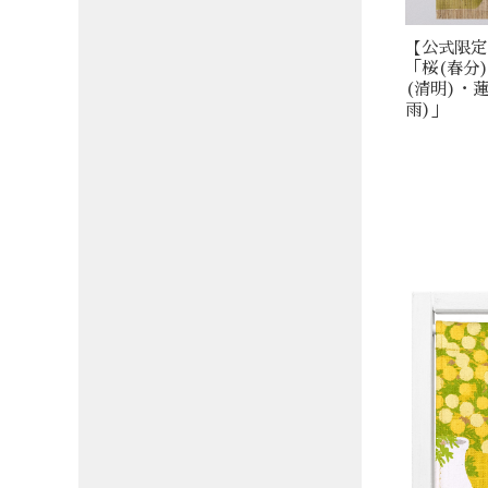
【公式限定】
「桜(春分
(清明)・
雨)」