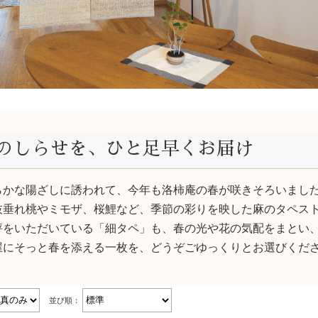
のしらせを、ひと足早くお届け
らかな陽ざしに誘われて、今年も洛柿庵の春が咲きそろいまし
枝垂れ桃やミモザ、桜鯉など、季節の彩りを映した麻のタペス
評をいただいている「細タペ」も、春の光や花の気配をまとい
屋にそっと春を添える一枚を、どうぞごゆっくりとお選びくだ
並び順：