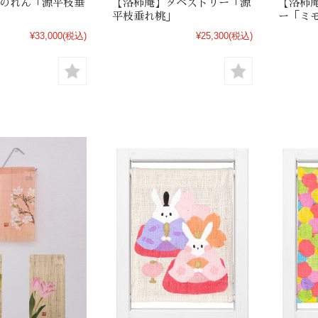
のれん「源平枝垂
【洛柿庵】タペストリー「源
【洛柿
平枝垂れ桃」
ー「ミ
¥33,000
(税込)
¥25,300
(税込)