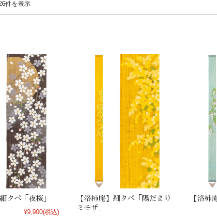
26件を表示
細タペ「夜桜」
【洛柿庵】細タペ「陽だまり
【洛柿
ミモザ」
¥9,900
(税込)