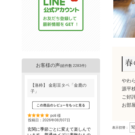
春
お客様の声
(総件数 2283件)
やわ
源平
ご好
お部
表示切替：