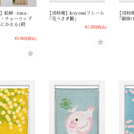
絵麻 -ema-
【洛柿庵】koyomiフレーム
【洛柿庵
)・チューリップ
「花うさぎ雛」
「願掛
蓮にかえる(穀
¥2,200
(税込)
¥3,960
(税込)