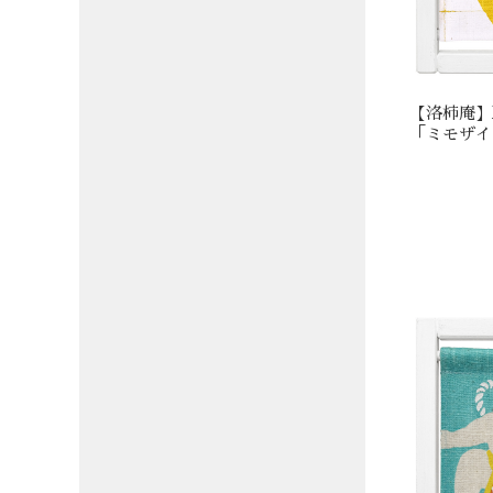
【洛柿庵】k
「ミモザイ