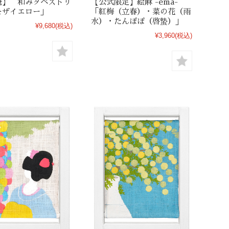
庵】 和みタペストリ
【公式限定】絵麻 -ema-
モザイエロー」
「紅梅（立春）・菜の花（雨
水）・たんぽぽ（啓蟄）」
¥9,680
(税込)
¥3,960
(税込)