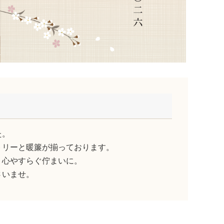
た。
トリーと暖簾が揃っております。
、心やすらぐ佇まいに。
さいませ。