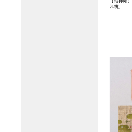
【洛柿庵】
れ桃」