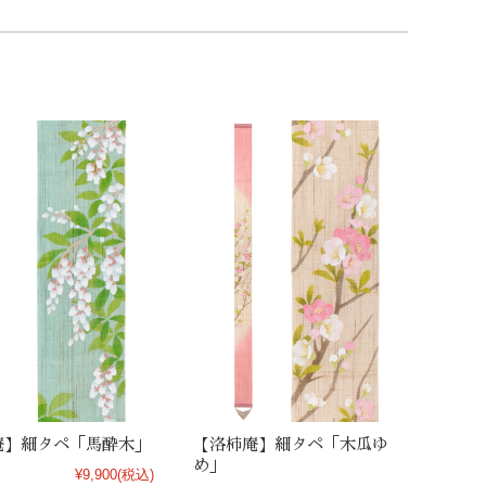
庵】細タペ「馬酔木」
【洛柿庵】細タペ「木瓜ゆ
め」
¥9,900
(税込)