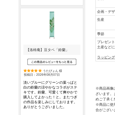
企画・デザ
生産
季節
プレゼント
土産などに
ラッピング
※商品画像
ざいます。
めご了承く
※商品に使
合がござい