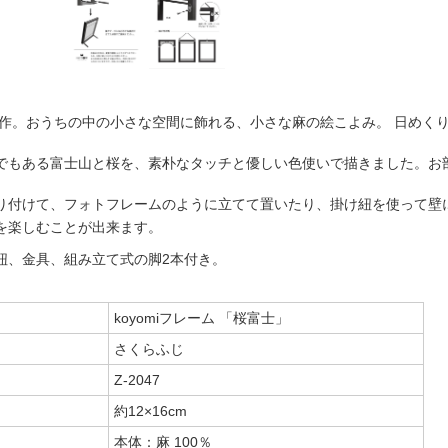
春新作。おうちの中の小さな空間に飾れる、小さな麻の絵こよみ。 日め
でもある富士山と桜を、素朴なタッチと優しい色使いで描きました。お
り付けて、フォトフレームのように立てて置いたり、掛け紐を使って壁
を楽しむことが出来ます。
紐、金具、組み立て式の脚2本付き。
koyomiフレーム 「桜富士」
さくらふじ
Z-2047
約12×16cm
本体：麻 100％