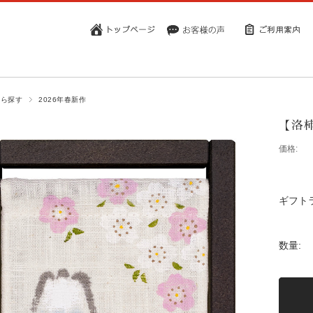
から探す
2026年春新作
【洛柿
価格:
ギフト
数量: