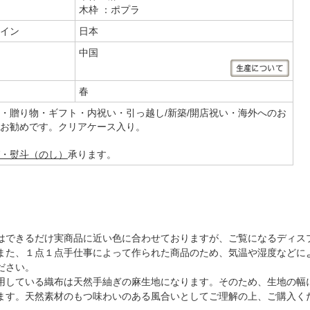
木枠 ：ポプラ
イン
日本
中国
春
・贈り物・ギフト・内祝い・引っ越し/新築/開店祝い・海外へのお
お勧めです。クリアケース入り。
・熨斗（のし）
承ります。
はできるだけ実商品に近い色に合わせておりますが、ご覧になるディス
また、１点１点手仕事によって作られた商品のため、気温や湿度などに
ださい。
用している織布は天然手紬ぎの麻生地になります。そのため、生地の幅
ます。天然素材のもつ味わいのある風合いとしてご理解の上、ご購入く