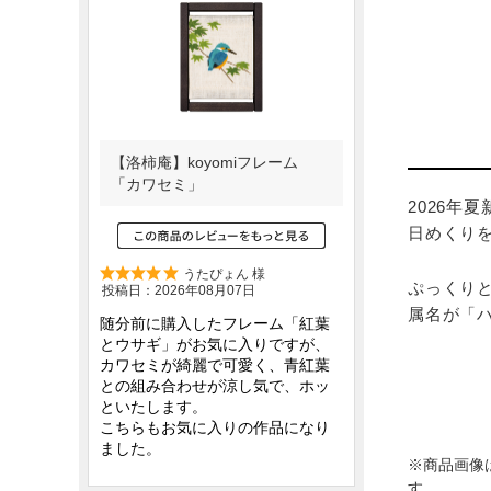
2026年
日めくり
ぷっくり
属名が「
※商品画像
す。