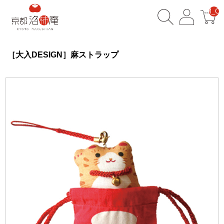
__ITM_CN
［大入DESIGN］麻ストラップ