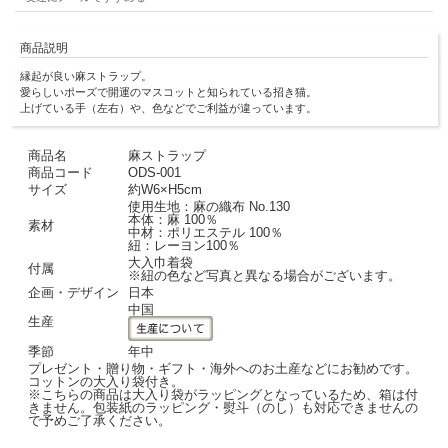
商品説明
縁起が良い麻ストラップ。
愛らしいポーズで開運のマスコットと知られている招き猫。
上げている手（左右）や、色などでご利益が違っています。
商品名
麻ストラップ
商品コード
ODS-001
サイズ
約W6×H5cm
使用生地：麻の織布 No.130
本体：麻 100％
素材
中材：ポリエステル 100％
紐：レーヨン100％
大入巾着袋
付属
※紐の色など写真と異なる場合がございます。
企画・デザイン
日本
中国
生産
季節
年中
プレゼント・贈り物・ギフト・海外へのお土産などにお勧めです。
コットンの大入り袋付き。
※こちらの商品は大入り袋がラッピングとなっているため、箱は付
きません。包装紙のラッピング・熨斗（のし）も対応できませんの
で予めご了承ください。