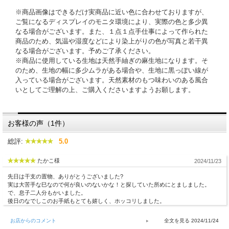
※商品画像はできるだけ実商品に近い色に合わせておりますが、
ご覧になるディスプレイのモニタ環境により、実際の色と多少異
なる場合がございます。また、１点１点手仕事によって作られた
商品のため、気温や湿度などにより染上がりの色が写真と若干異
なる場合がございます。予めご了承ください。
※商品に使用している生地は天然手紬ぎの麻生地になります。そ
のため、生地の幅に多少ムラがある場合や、生地に黒っぽい線が
入っている場合がございます。天然素材のもつ味わいのある風合
いとしてご理解の上、ご購入くださいますようお願します。
お客様の声（1件）
総評:
5.0
たかこ様
2024/11/23
先日は干支の置物、ありがとうございました?
実は大苦手な巳なので何が良いのないかな！と探していた所めにとましました。
で、息子二人分もかいました。
後日のなでしこのお手紙もとても嬉しく、ホッコリしました。
お店からのコメント
2024/11/24