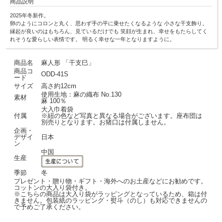
商品説明
2025年冬新作。
卵のようにコロンと丸く、思わず手の平に乗せたくなるような 小さな干支飾り。
縁起が良いのはもちろん、見ているだけでも 笑顔が生まれ、幸せをもたらしてく
れそうな愛らしい表情です。 明るく幸せな一年となりますように。
商品名
麻人形 「干支巳」
商品コ
ODD-41S
ード
サイズ
高さ約12cm
使用生地：麻の織布 No.130
素材
麻 100％
大入巾着袋
付属
※紐の色など写真と異なる場合がございます。座布団は
別売りとなります。お猪口は付属しません。
企画・
デザイ
日本
ン
中国
生産
季節
冬
プレゼント・贈り物・ギフト・海外へのお土産などにお勧めです。
コットンの大入り袋付き。
※こちらの商品は大入り袋がラッピングとなっているため、箱は付
きません。包装紙のラッピング・熨斗（のし）も対応できませんの
で予めご了承ください。