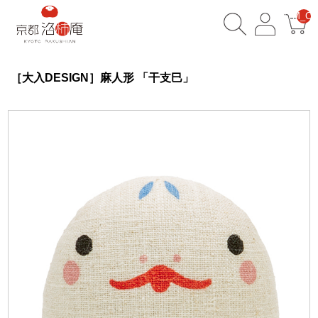
__ITM_CN
［大入DESIGN］麻人形 「干支巳」