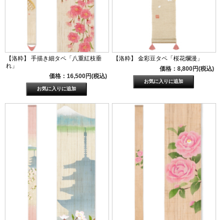
【洛粋】 手描き細タペ「八重紅枝垂
【洛粋】 金彩豆タペ「桜花爛漫」
れ」
価格：8,800円(税込)
価格：16,500円(税込)