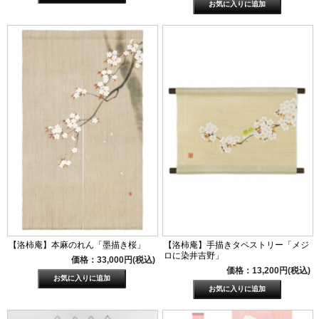
【洛柿庵】本麻のれん「墨描き桜」
【洛柿庵】手描きタペストリー「メジ
ロに染井吉野」
価格：33,000円(税込)
価格：13,200円(税込)