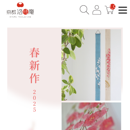
__ITM_CNT__