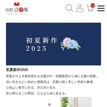
__ITM_CNT__
初夏新作2025
青葉がそよぎ新緑揺れる涼風の中、田園風景から感じる夏の気配。
淡い色をまとい始めた紫陽花は、初夏が描く美しい色彩の象徴。
心地よい夜空に灯る、空の月と蛍火
命が満ちるこの季節、心もまた緑に染まる。