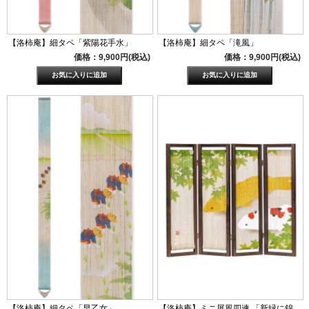
【洛柿庵】細タペ「紫陽花手水」
【洛柿庵】細タペ「滝風」
価格：9,900円(税込)
価格：9,900円(税込)
【洛柿庵】細タペ「早乙女」
【洛柿庵】ミニ屏風四連 「新緑に錦