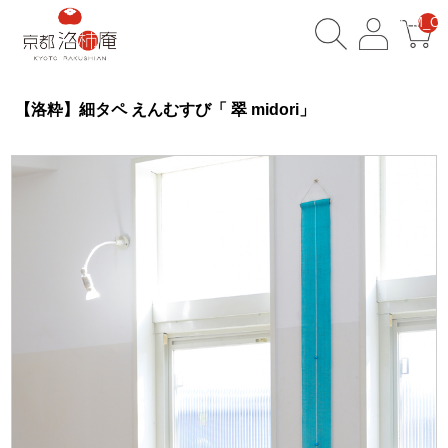
__ITM_CN
【洛粋】細タペ えんむすび「 翠 midori」