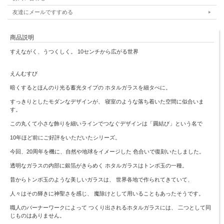
友達にメールですすめる
商品説明
すえながく、うつくしく。 10センチから広がる世界
えんむすび
暗くするとほんのり光る蓄光タイプの ホタルガラスを細タぺに。
すっきりとしたモダンなデザインが、 寝室のような落ち着いた空間に似合いま
す。
この丸くて小さな飾りを細いラインでつなぐデザインは「圓結び」という名で
10年ほど前にご好評をいただいたシリーズ。
今回、20周年を機に、自然や地球をイメージした 色合いで復刻いたしました。
透明なガラスの内部に銀箔がきらめく ホタルガラスはトンボ玉の一種。
昔からトンボ玉のような美しいガラスは、 世界各地で作られてきていて、
人々はその輝きに神聖さを感じ、 魔除けとして用いることもあったそうです。
職人のバーナーワークによって つくり出されるホタルガラスには、 二つとして同
じものはありません。