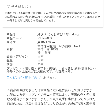
「翠midori（みどり）」
樹木の生い茂る森に降り注ぐ雨。そんな自然の営みを青緑の麻と翠玉のホタルガラ
スに重ねました。光る銀色のラインは快活さを感じさせるアクセント。ホタルガラ
スの輝きは地球の美しさを発信しています。
商品名
細タペ えんむすび「翠midori」
商品コード
RJTs-2009
サイズ
約10×170cm
本体使用生地：麻の織布 No.1
素材
本体：麻 100％
棒 ：白樺
企画・デザイン
日本
生産
日本
季節
年中
プレゼント・贈り物・ギフト・内祝い・引っ越し/新築/開店祝い・
海外へのお土産などにお勧めです。化粧箱入り。
ラッピング・熨斗（のし）
承ります。
※商品画像はできるだけ実商品に近い色に合わせておりますが、
ご覧になるディスプレイのモニタ環境により、実際の色と多少異
なる場合がございます。また、１点１点手仕事によって作られた
商品のため、気温や湿度などにより染上がりの色が写真と若干異