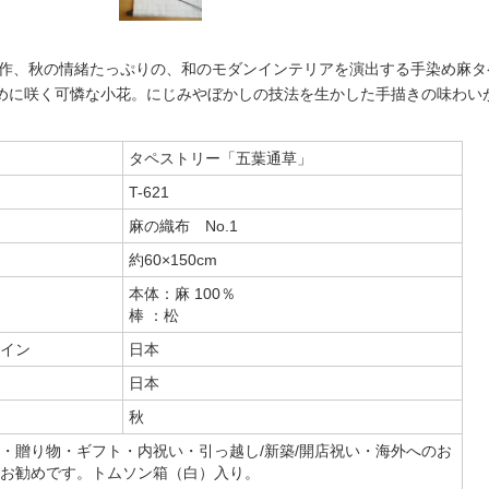
秋新作、秋の情緒たっぷりの、和のモダンインテリアを演出する手染め麻
めに咲く可憐な小花。にじみやぼかしの技法を生かした手描きの味わい
タペストリー「五葉通草」
T-621
麻の織布 No.1
約60×150cm
本体：麻 100％
棒 ：松
イン
日本
日本
秋
・贈り物・ギフト・内祝い・引っ越し/新築/開店祝い・海外へのお
お勧めです。トムソン箱（白）入り。