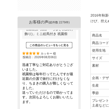
2016年
けび、控え
お客様の声
(総件数 2279件)
商品名
商品コード
使用生地
サイズ
素材
企画・デザ
生産
季節
プレゼント
土産などに