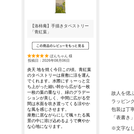
故人を偲
ラッピン
包装は丁
「表書き
※文字な