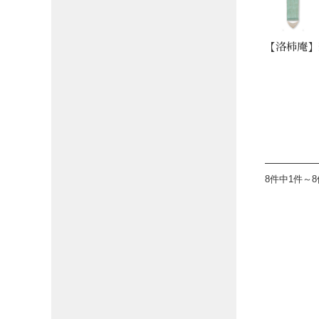
【洛柿庵】
8件中1件～