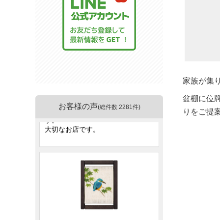
家族が集
盆棚に位
お客様の声
(総件数 2281件)
りをご提