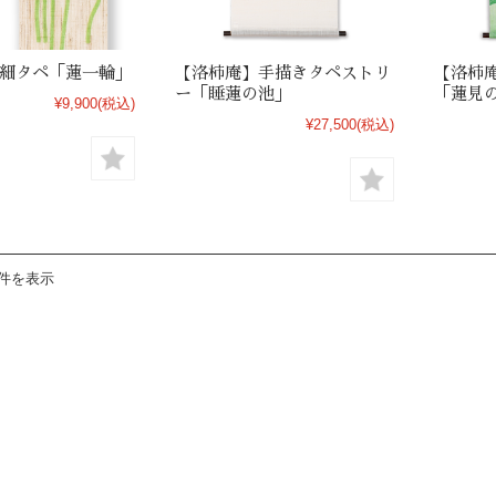
細タペ「蓮一輪」
【洛柿庵】手描きタペストリ
【洛柿
ー「睡蓮の池」
「蓮見
¥9,900
(税込)
¥27,500
(税込)
8件を表示