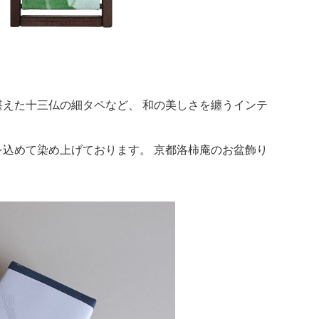
えた十三仏の細タペなど、 和の美しさを纏うインテ
込めて染め上げております。 京都洛柿庵のお盆飾り