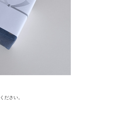
びください。
。