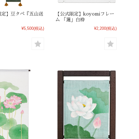
限定】豆タペ『五山送
【公式限定】koyomiフレー
ム 「蓮」白枠
¥5,500
(税込)
¥2,200
(税込)