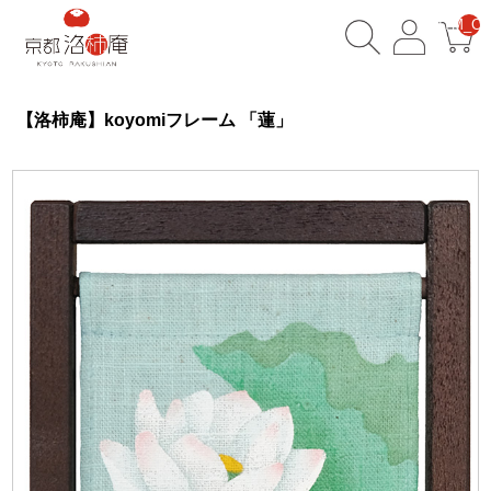
__ITM_CN
【洛柿庵】koyomiフレーム 「蓮」