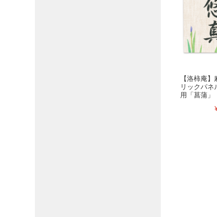
【洛柿庵】
リックパネ
用「菖蒲」