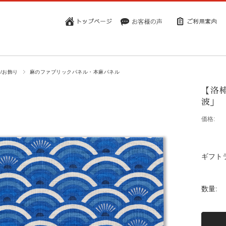
/お飾り
麻のファブリックパネル・本麻パネル
【洛
波」
価格:
ギフト
数量: