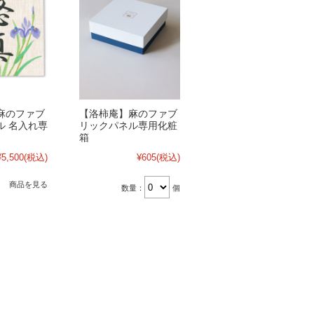
麻のファブ
【洛柿庵】麻のファブ
ル 名入れ専
リックパネル専用化粧
箱
¥5,500
(税込)
¥605
(税込)
商品を見る
数量：
個