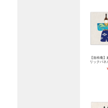
【洛柿庵】
リックパネ