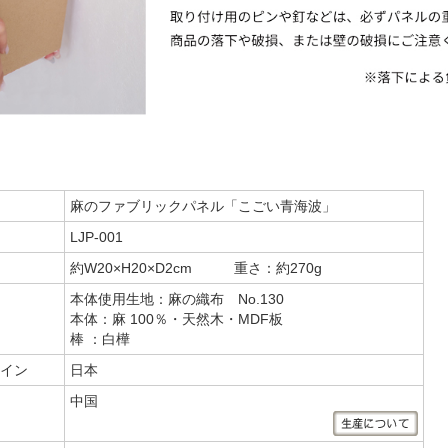
麻のファブリックパネル「こごい青海波」
LJP-001
約W20×H20×D2cm 重さ：約270g
本体使用生地：麻の織布 No.130
本体：麻 100％・天然木・MDF板
棒 ：白樺
イン
日本
中国