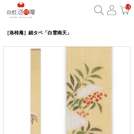
__ITM_CN
［洛柿庵］細タペ「白雪南天」