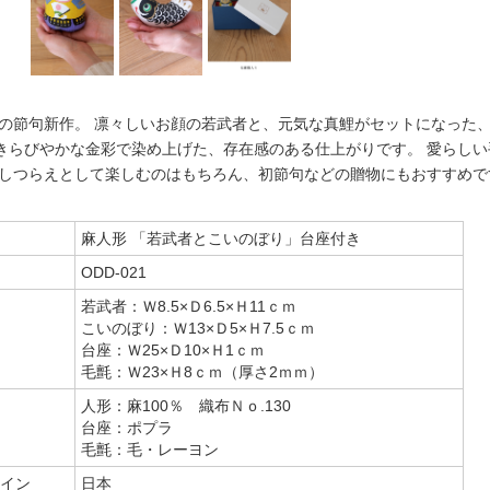
端午の節句新作。 凛々しいお顔の若武者と、元気な真鯉がセットになった
きらびやかな金彩で染め上げた、存在感のある仕上がりです。 愛らし
のしつらえとして楽しむのはもちろん、初節句などの贈物にもおすすめで
麻人形 「若武者とこいのぼり」台座付き
ODD-021
若武者：Ｗ8.5×Ｄ6.5×Ｈ11ｃｍ
こいのぼり：Ｗ13×Ｄ5×Ｈ7.5ｃｍ
台座：Ｗ25×Ｄ10×Ｈ1ｃｍ
毛氈：Ｗ23×Ｈ8ｃｍ（厚さ2ｍｍ）
人形：麻100％ 織布Ｎｏ.130
台座：ポプラ
毛氈：毛・レーヨン
イン
日本