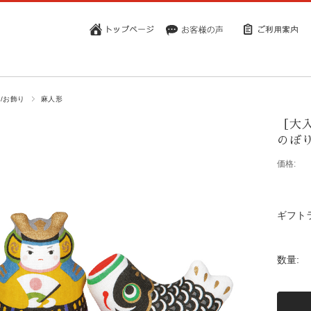
/お飾り
麻人形
［大入
のぼ
価格:
ギフト
数量: