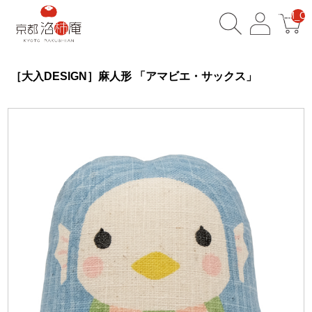
__ITM_CN
［大入DESIGN］麻人形 「アマビエ・サックス」