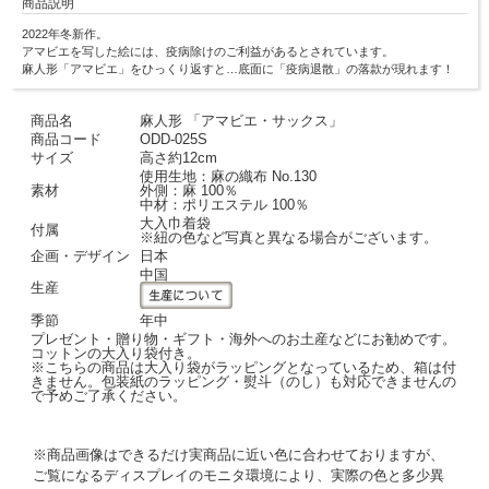
商品説明
2022年冬新作。
アマビエを写した絵には、疫病除けのご利益があるとされています。
麻人形「アマビエ」をひっくり返すと…底面に「疫病退散」の落款が現れます！
商品名
麻人形 「アマビエ・サックス」
商品コード
ODD-025S
サイズ
高さ約12cm
使用生地：麻の織布 No.130
素材
外側：麻 100％
中材：ポリエステル 100％
大入巾着袋
付属
※紐の色など写真と異なる場合がございます。
企画・デザイン
日本
中国
生産
季節
年中
プレゼント・贈り物・ギフト・海外へのお土産などにお勧めです。
コットンの大入り袋付き。
※こちらの商品は大入り袋がラッピングとなっているため、箱は付
きません。包装紙のラッピング・熨斗（のし）も対応できませんの
で予めご了承ください。
※商品画像はできるだけ実商品に近い色に合わせておりますが、
ご覧になるディスプレイのモニタ環境により、実際の色と多少異