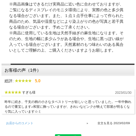
※商品画像はできるだけ実商品に近い色に合わせておりますが、
ご覧になるディスプレイのモニタ環境により、実際の色と多少異
なる場合がございます。また、１点１点手仕事によって作られた
商品のため、気温や湿度などにより染上がりの色が写真と若干異
なる場合がございます。予めご了承ください。
※商品に使用している生地は天然手紬ぎの麻生地になります。そ
のため、生地の幅に多少ムラがある場合や、生地に黒っぽい線が
入っている場合がございます。天然素材のもつ味わいのある風合
いとしてご理解の上、ご購入くださいますようお願します。
お客様の声（1件）
総評:
5.0
すぎも様
2023/01/30
昨年に続き、干支の柄の小さなタペストリーが欲しいと思っていました。一年中飾れ
るので重宝します♪和室に飾っていますが、きれいなピンクが映えて部屋が明るくな
り気に入っています☆ミ
お店からのコメント
2023/02/09