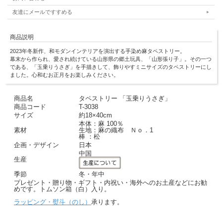
友達にメールですすめる
商品説明
2023年冬新作、和モダンインテリアを演出する手染め麻タペストリー。
幕末から作られ、愛され続けている山形県の郷土玩具、「山形張り子」。その一つ
である、「玉乗りうさぎ」を手描きして、飾りやすミニサイズのタペストリーにし
ました。心和むお正月をお楽しみください。
商品名
タペストリー 「玉乗りうさぎ」
商品コード
T-3038
サイズ
約18×40cm
本体：麻 100％
素材
生地：麻の織布 Ｎｏ．1
棒 ：松
企画・デザイン
日本
中国
生産
季節
冬・年中
プレゼント・贈り物・ギフト・内祝い・海外へのお土産などにお勧
めです。トムソン箱（白）入り。
ラッピング・熨斗（のし）
承ります。