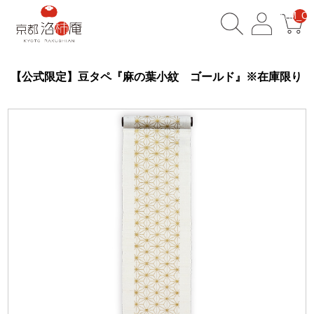
__ITM_CN
【公式限定】豆タペ『麻の葉小紋 ゴールド』※在庫限り