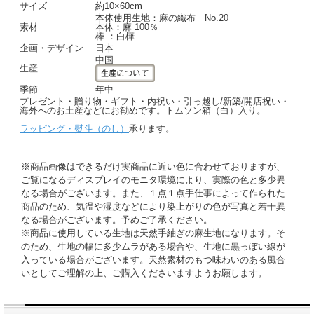
サイズ
約10×60cm
本体使用生地：麻の織布 No.20
素材
本体：麻 100％
棒 ：白樺
企画・デザイン
日本
中国
生産
季節
年中
プレゼント・贈り物・ギフト・内祝い・引っ越し/新築/開店祝い・
海外へのお土産などにお勧めです。トムソン箱（白）入り。
ラッピング・熨斗（のし）
承ります。
※商品画像はできるだけ実商品に近い色に合わせておりますが、
ご覧になるディスプレイのモニタ環境により、実際の色と多少異
なる場合がございます。また、１点１点手仕事によって作られた
商品のため、気温や湿度などにより染上がりの色が写真と若干異
なる場合がございます。予めご了承ください。
※商品に使用している生地は天然手紬ぎの麻生地になります。そ
のため、生地の幅に多少ムラがある場合や、生地に黒っぽい線が
入っている場合がございます。天然素材のもつ味わいのある風合
いとしてご理解の上、ご購入くださいますようお願します。