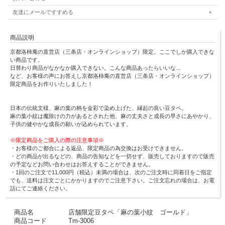
友達にメールですすめる
商品説明
京都洛柿庵の直営店（三条店・オンラインショップ）限定。ここでしか購入できな
い商品です。
日替わり商品がなかなか購入できない。こんな商品あったらいいな…
など、お客様の声にお答えし京都洛柿庵の直営店（三条店・オンラインショップ）
限定商品をお作りいたしました！
日本の伝統文様、麻の葉の柄を金彩で染め上げた、縁起の良い豆タペ。
麻の葉小紋は魔除けの力があるとされた他、麻の丈夫さと成長の早さにあやかり、
子供の健やかな成長の願いが込められています。
※限定商品をご購入の際の注意事項※
・お客様のご都合による返品、限定商品の為交換はお受けできません。
・どの商品が出るなどの、商品の告知などを一切せず、販売しておりますので販売
の予定などお問い合わせはお答えすることができません。
・1回のご注文で11.000円（税込）未満の場合は、次のご注文時に同着日をご指定
でも、送料は注文ごとにかかりますのでご注意下さい。ご注文忘れの場合は、お電
話にてご連絡ください。
商品名
店舗限定豆タペ「麻の葉小紋 ゴールド」
商品コード
Tm-3006