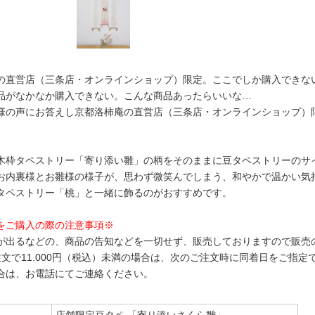
の直営店（三条店・オンラインショップ）限定。ここでしか購入できな
品がなかなか購入できない。こんな商品あったらいいな…
様の声にお答えし京都洛柿庵の直営店（三条店・オンラインショップ）
木枠タペストリー「寄り添い雛」の柄をそのままに豆タペストリーのサ
お内裏様とお雛様の様子が、思わず微笑んでしまう、和やかで温かい気
タペストリー「桃」と一緒に飾るのがおすすめです。
をご購入の際の注意事項※
が出るなどの、商品の告知などを一切せず、販売しておりますので販売
注文で11.000円（税込）未満の場合は、次のご注文時に同着日をご指
合は、お電話にてご連絡ください。
店舗限定豆タペ 「寄り添いさくら雛」