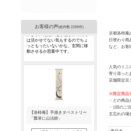
お客様の声
(総件数 2268件)
京都洛柿庵
日替わり商
など、お客
人気のミニ
寄り添った
店舗限定豆
※限定商品
・どの商品
・1回のご
文忘れの場
商品名