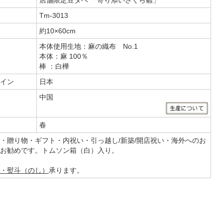
Tm-3013
約10×60cm
本体使用生地：麻の織布 No.1
本体：麻 100％
棒 ：白樺
イン
日本
中国
春
・贈り物・ギフト・内祝い・引っ越し/新築/開店祝い・海外へのお
お勧めです。トムソン箱（白）入り。
・熨斗（のし）
承ります。