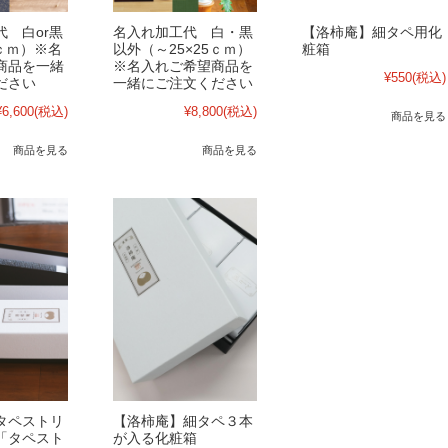
 白or黒
名入れ加工代 白・黒
【洛柿庵】細タペ用化
5ｃｍ）※名
以外（～25×25ｃｍ）
粧箱
商品を一緒
※名入れご希望商品を
¥550
(税込)
ださい
一緒にご注文ください
¥6,600
(税込)
¥8,800
(税込)
商品を見る
商品を見る
商品を見る
タペストリ
【洛柿庵】細タペ３本
「タペスト
が入る化粧箱