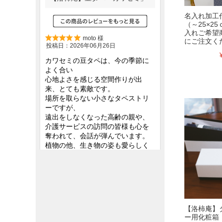
名入れ加工代
（～25×2
入れご希望
にご注文く
【洛柿庵】
ー用化粧箱