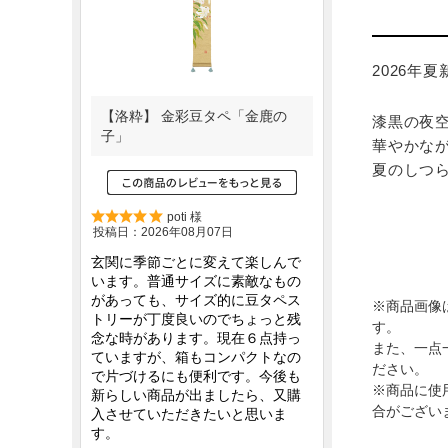
2026年
漆黒の夜
華やかな
夏のしつ
※商品画像
す。
また、一点
ださい。
※商品に使
合がござい