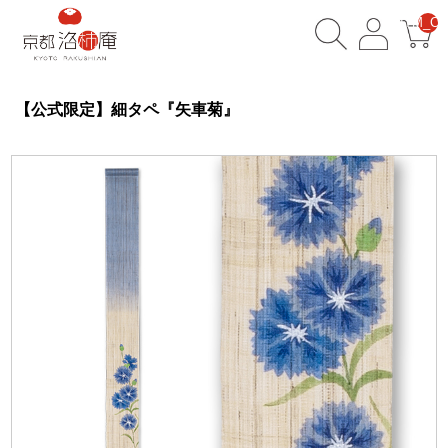
__ITM_CN
【公式限定】細タペ『矢車菊』