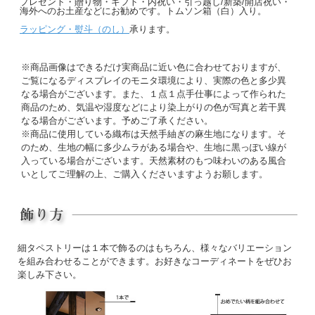
プレゼント・贈り物・ギフト・内祝い・引っ越し/新築/開店祝い・
海外へのお土産などにお勧めです。トムソン箱（白）入り。
ラッピング・熨斗（のし）
承ります。
※商品画像はできるだけ実商品に近い色に合わせておりますが、
ご覧になるディスプレイのモニタ環境により、実際の色と多少異
なる場合がございます。また、１点１点手仕事によって作られた
商品のため、気温や湿度などにより染上がりの色が写真と若干異
なる場合がございます。予めご了承ください。
※商品に使用している織布は天然手紬ぎの麻生地になります。そ
のため、生地の幅に多少ムラがある場合や、生地に黒っぽい線が
入っている場合がございます。天然素材のもつ味わいのある風合
いとしてご理解の上、ご購入くださいますようお願します。
細タペストリーは１本で飾るのはもちろん、様々なバリエーション
を組み合わせることができます。お好きなコーディネートをぜひお
楽しみ下さい。