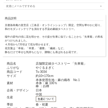
友達にメールですすめる
商品説明
京都洛柿庵の直営店（三条店・オンラインショップ）限定。空間を華やかに彩り、
和のモダンインテリアを演出する手染め麻細タペストリー。
端午の節句の頃に花を咲かせ、その姿が矢車に似ていることから「矢車菊」の和名
がつけられました。
４月頃から7月頃まで花を咲かせます。
花言葉は「幸福」「幸運」「優雅」「繊細」など。
飾るだけで幸せな気持ちになり、贈物にも喜ばれるお花です。
商品名
店舗限定細タペストリー 「矢車菊」
ふりがな
やぐるまぎく
商品コード
Ts-3034
サイズ
約10×170cm
本体使用生地：麻の織布 No.1
素材
本体：麻 100％
棒 ：白樺
企画・デザイン
日本
中国
生産
季節
春・初夏