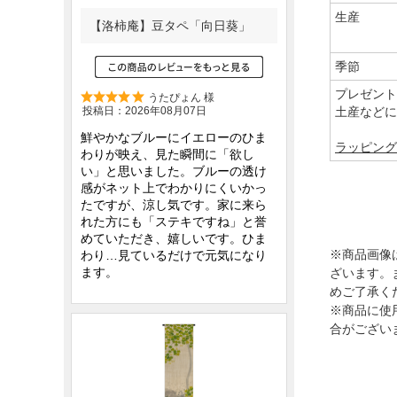
生産
季節
プレゼント
土産などに
ラッピング
※商品画像
ざいます。
めご了承く
※商品に使
合がござい