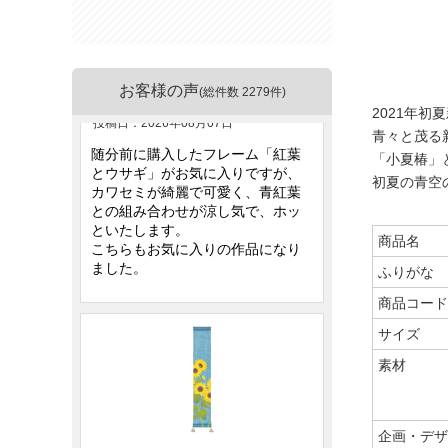
お客様の声
(総件数 2279件)
2021年
青々と茂る
「小夏椿」
初夏の青空
商品名
ふりがな
商品コード
サイズ
素材
企画・デザ