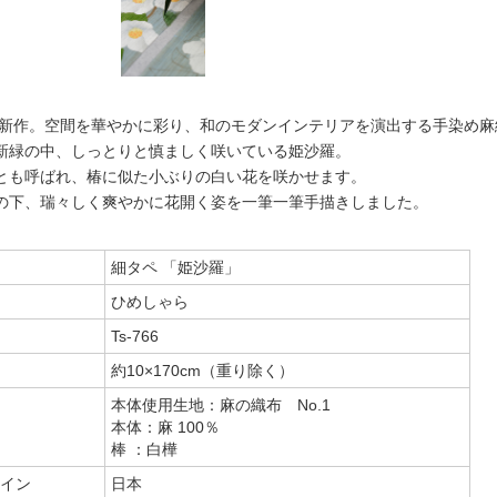
初夏新作。空間を華やかに彩り、和のモダンインテリアを演出する手染め
新緑の中、しっとりと慎ましく咲いている姫沙羅。
とも呼ばれ、椿に似た小ぶりの白い花を咲かせます。
の下、瑞々しく爽やかに花開く姿を一筆一筆手描きしました。
細タペ 「姫沙羅」
ひめしゃら
Ts-766
約10×170cm（重り除く）
本体使用生地：麻の織布 No.1
本体：麻 100％
棒 ：白樺
イン
日本