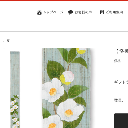
ペ
夏
【洛
価格:
ギフト
数量: