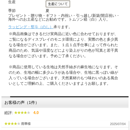
生産
季節
夏
プレゼント・贈り物・ギフト・内祝い・引っ越し/新築/開店祝い・
海外へのお土産などにお勧めです。トムソン箱（白）入り。
ラッピング・熨斗（のし）
承ります。
※商品画像はできるだけ実商品に近い色に合わせておりますが、
ご覧になるディスプレイのモニタ環境により、実際の色と多少異
なる場合がございます。また、１点１点手仕事によって作られた
商品のため、気温や湿度などにより染上がりの色が写真と若干異
なる場合がございます。予めご了承ください。
※商品に使用している生地は天然手紬ぎの麻生地になります。そ
のため、生地の幅に多少ムラがある場合や、生地に黒っぽい線が
入っている場合がございます。天然素材のもつ味わいのある風合
いとしてご理解の上、ご購入くださいますようお願します。
お客様の声（1件）
総評:
4.0
雨華様
2025/07/04