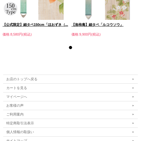
【公式限定】細タペ150cm「ほおずき（...
【洛柿庵】細タペ「ルコウソウ」
価格:8,580円(税込)
価格:9,900円(税込)
お店のトップへ戻る
カートを見る
マイページへ
お客様の声
ご利用案内
特定商取引法表示
個人情報の取扱い
サイトマップ