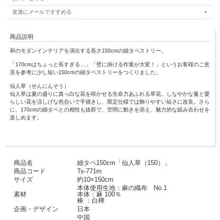
友達にメールですすめる
商品説明
和のモダンインテリアを演出する長さ150cmの細タペストリー。
「170cmはちょっと長すぎる…」「壁に掛ける作業が大変！」というお客様のご意
見を参考に少し短い150cmの細タペストリーをつくりました。
仙人草（せんにんそう）
仙人草は夏の盛りに真っ白な花を咲かせる生命力あふれる草花。しなやかな蔓と愛
らしい花を涼しげな色合いで手描きし、限定仕様では飾りやすい短さに改良。さら
に、170cmの細タペとの相性も抜群で、空間に動きを添え、魅力的な組み合わせを
楽しめます。
商品名
細タペ150cm「仙人草（150）」
商品コード
Ts-771m
サイズ
約10×150cm
本体使用生地：麻の織布 No.1
素材
本体：麻 100％
棒 ：白樺
企画・デザイン
日本
中国