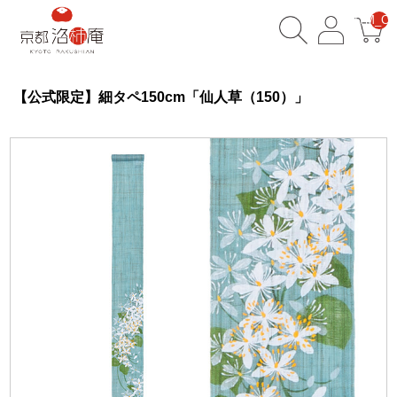
__ITM_CN
【公式限定】細タペ150cm「仙人草（150）」