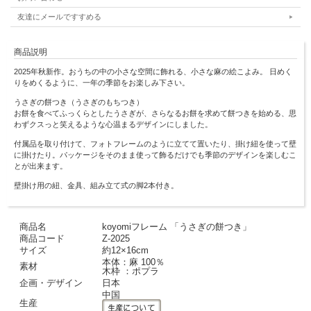
友達にメールですすめる
商品説明
2025年秋新作。おうちの中の小さな空間に飾れる、小さな麻の絵こよみ。 日めく
りをめくるように、一年の季節をお楽しみ下さい。
うさぎの餅つき（うさぎのもちつき）
お餅を食べてふっくらとしたうさぎが、さらなるお餅を求めて餅つきを始める、思
わずクスっと笑えるような心温まるデザインにしました。
付属品を取り付けて、フォトフレームのように立てて置いたり、掛け紐を使って壁
に掛けたり。パッケージをそのまま使って飾るだけでも季節のデザインを楽しむこ
とが出来ます。
壁掛け用の紐、金具、組み立て式の脚2本付き。
商品名
koyomiフレーム 「うさぎの餅つき」
商品コード
Z-2025
サイズ
約12×16cm
本体：麻 100％
素材
木枠 ：ポプラ
企画・デザイン
日本
中国
生産