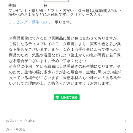
季節
秋
プレゼント・贈り物・ギフト・内祝い・引っ越し/新築/開店祝い・
海外へのお土産などにお勧めです。クリアケース入り。
ラッピング・熨斗（のし）
承ります。
※商品画像はできるだけ実商品に近い色に合わせておりますが、
ご覧になるディスプレイのモニタ環境により、実際の色と多少異
なる場合がございます。また、１点１点手仕事によって作られた
商品のため、気温や湿度などにより染上がりの色が写真と若干異
なる場合がございます。予めご了承ください。
※商品に使用している織布は天然手紬ぎの麻生地になります。そ
のため、生地の幅に多少ムラがある場合や、生地に黒っぽい線が
入っている場合がございます。天然素材のもつ味わいのある風合
いとしてご理解の上、ご購入くださいますようお願します。
お店のトップへ戻る
カートを見る