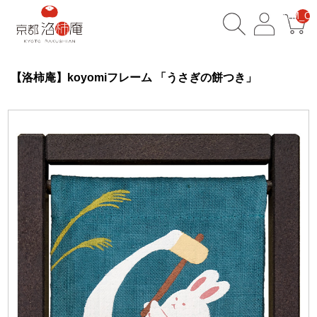
__ITM_CN
【洛柿庵】koyomiフレーム 「うさぎの餅つき」