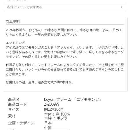
友達にメールですすめる
商品説明
2025年秋新作。おうちの中の小さな空間に飾れる、小さな麻の絵こよみ。 日めく
りをめくるように、一年の季節をお楽しみ下さい。
エゾモモンガ
アイヌ語でエゾモモンガのことを「アッカムイ」といいます。「子供の守り神」と
いう意味があるそうです。北海道の自然の中で寄り添い、逞しく生きる小さなエゾ
モモンガ。その愛くるしい姿をお楽しみください。
付属品を取り付けて、フォトフレームのように立てて置いたり、掛け紐を使って壁
に掛けたり。パッケージをそのまま使って飾るだけでも季節のデザインを楽しむこ
とが出来ます。
壁掛け用の紐、金具、組み立て式の脚2本付き。
商品名
koyomiフレーム 「エゾモモンガ」
商品コード
Z-2039W
サイズ
約12×16cm
本体：麻 100％
素材
木枠 ：ポプラ
企画・デザイン
日本
中国