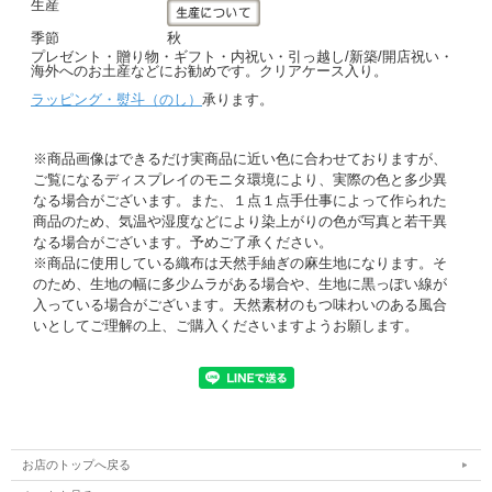
生産
季節
秋
プレゼント・贈り物・ギフト・内祝い・引っ越し/新築/開店祝い・
海外へのお土産などにお勧めです。クリアケース入り。
ラッピング・熨斗（のし）
承ります。
※商品画像はできるだけ実商品に近い色に合わせておりますが、
ご覧になるディスプレイのモニタ環境により、実際の色と多少異
なる場合がございます。また、１点１点手仕事によって作られた
商品のため、気温や湿度などにより染上がりの色が写真と若干異
なる場合がございます。予めご了承ください。
※商品に使用している織布は天然手紬ぎの麻生地になります。そ
のため、生地の幅に多少ムラがある場合や、生地に黒っぽい線が
入っている場合がございます。天然素材のもつ味わいのある風合
いとしてご理解の上、ご購入くださいますようお願します。
お店のトップへ戻る