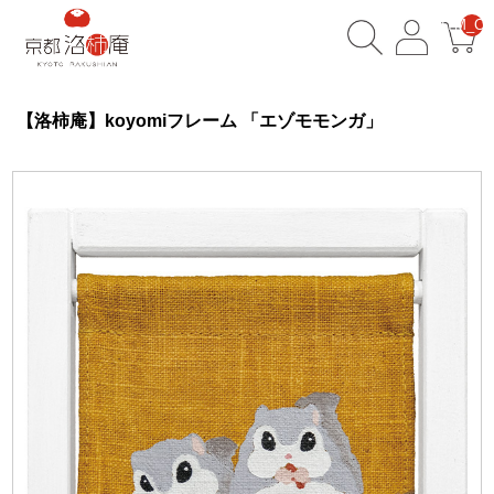
__ITM_CN
【洛柿庵】koyomiフレーム 「エゾモモンガ」