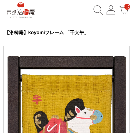
__ITM_CN
【洛柿庵】koyomiフレーム 「干支午」