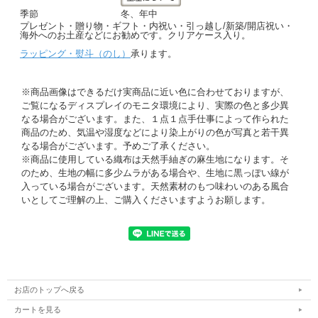
季節
冬、年中
プレゼント・贈り物・ギフト・内祝い・引っ越し/新築/開店祝い・
海外へのお土産などにお勧めです。クリアケース入り。
ラッピング・熨斗（のし）
承ります。
※商品画像はできるだけ実商品に近い色に合わせておりますが、
ご覧になるディスプレイのモニタ環境により、実際の色と多少異
なる場合がございます。また、１点１点手仕事によって作られた
商品のため、気温や湿度などにより染上がりの色が写真と若干異
なる場合がございます。予めご了承ください。
※商品に使用している織布は天然手紬ぎの麻生地になります。そ
のため、生地の幅に多少ムラがある場合や、生地に黒っぽい線が
入っている場合がございます。天然素材のもつ味わいのある風合
いとしてご理解の上、ご購入くださいますようお願します。
お店のトップへ戻る
カートを見る