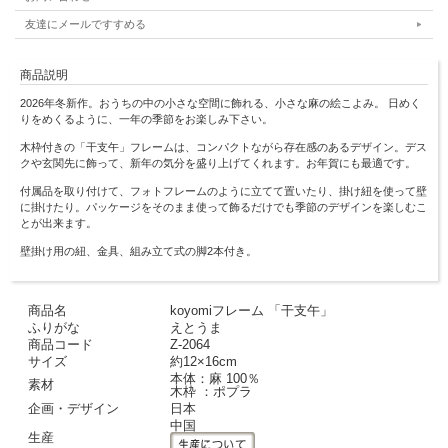
友達にメールですすめる
商品説明
2026年冬新作。おうちの中の小さな空間に飾れる、小さな麻の絵こよみ。 日めく
りをめくるように、一年の季節をお楽しみ下さい。
木枠付きの「干支午」フレームは、コンパクトながら存在感のあるデザイン。デス
クや玄関先に飾って、新年の気分を盛り上げてくれます。お年賀にも最適です。
付属品を取り付けて、フォトフレームのように立てて置いたり、掛け紐を使って壁
に掛けたり。パッケージをそのまま使って飾るだけでも季節のデザインを楽しむこ
とが出来ます。
壁掛け用の紐、金具、組み立て式の脚2本付き。
商品名
koyomiフレーム 「干支午」
ふりがな
えとうま
商品コード
Z-2064
サイズ
約12×16cm
本体：麻 100％
素材
木枠 ：ポプラ
企画・デザイン
日本
中国
生産