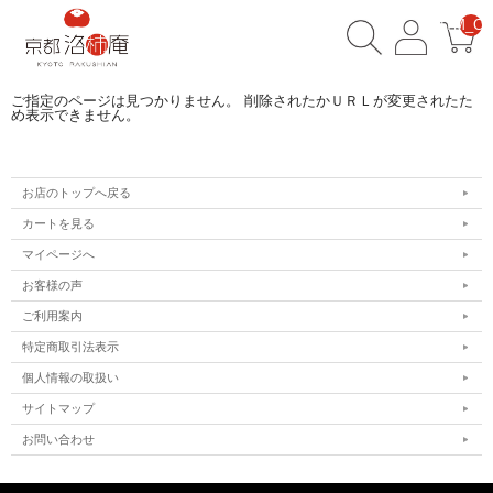
__ITM_CN
ご指定のページは見つかりません。 削除されたかＵＲＬが変更されたた
め表示できません。
お店のトップへ戻る
カートを見る
マイページへ
お客様の声
ご利用案内
特定商取引法表示
個人情報の取扱い
サイトマップ
お問い合わせ